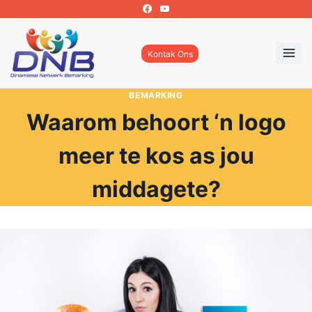
Skip
to
content
Kontak Ons
BEMARKING
Waarom behoort ‘n logo
meer te kos as jou
middagete?