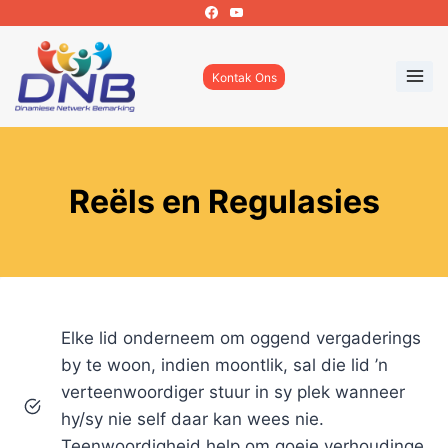
Skip
to
content
Kontak Ons
Reëls en Regulasies
Elke lid onderneem om oggend vergaderings
by te woon, indien moontlik, sal die lid ’n
verteenwoordiger stuur in sy plek wanneer
hy/sy nie self daar kan wees nie.
Teenwoordigheid help om goeie verhoudinge