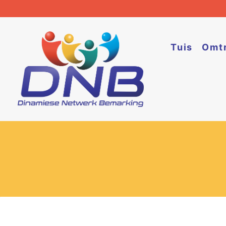
Skip
to
content
Tuis
Omt